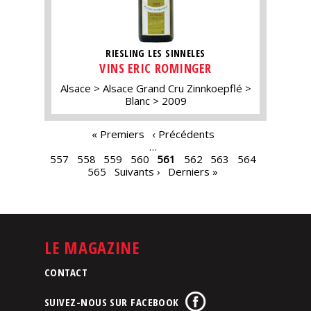
RIESLING LES SINNELES
VINS ERIC ROMINGER
Alsace
Alsace Grand Cru Zinnkoepflé
Blanc
2009
PAGES
« Premiers
‹ Précédents
…
557
558
559
560
561
562
563
564
565
Suivants ›
Derniers »
LE MAGAZINE
CONTACT
SUIVEZ-NOUS SUR FACEBOOK