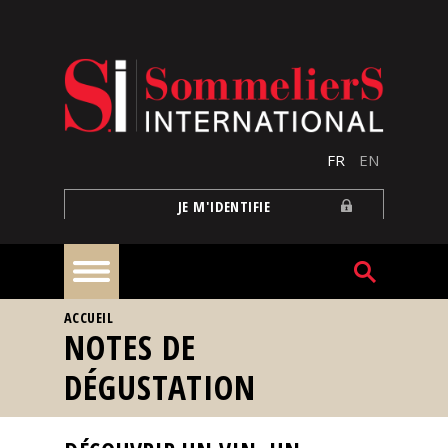
Aller au contenu principal
FR
EN
JE M'IDENTIFIE
VOUS ÊTES ICI
ACCUEIL
À
NOTES DE
la
une
DÉGUSTATION
Reportages