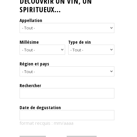
DÉCOUVRIR UN VIN, UN
SPIRITUEUX...
Nos
événements
Appellation
Spiritueux
Millésime
Type de vin
Notes
de
dégustation
Région et pays
Sommelleries
Rechercher
Le
magazine
Date de degustation
Télécharger
format recquis : mm/aaaa
la
Revue