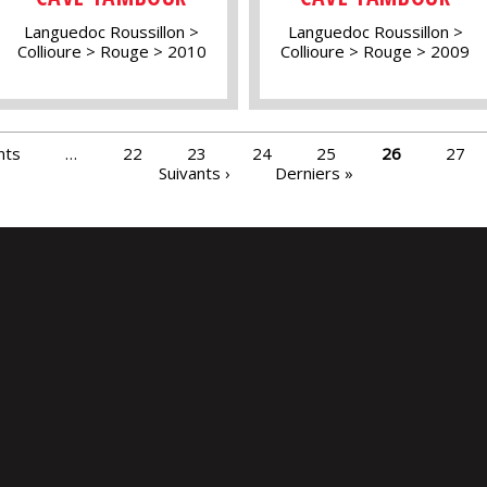
Languedoc Roussillon
Languedoc Roussillon
Collioure
Rouge
2010
Collioure
Rouge
2009
nts
…
22
23
24
25
26
27
Suivants ›
Derniers »