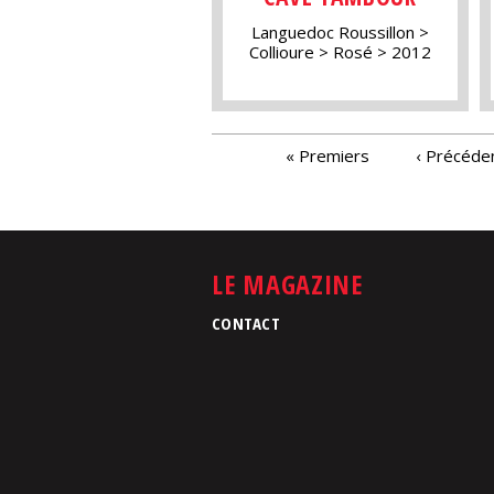
Languedoc Roussillon
Collioure
Rosé
2012
PAGES
« Premiers
‹ Précéde
LE MAGAZINE
CONTACT