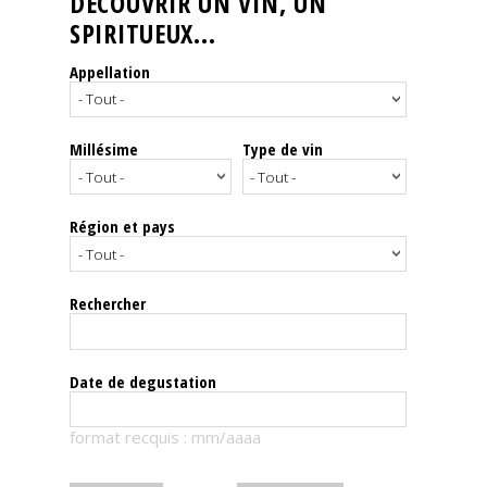
DÉCOUVRIR UN VIN, UN
SPIRITUEUX...
Nos
événements
Appellation
Spiritueux
Millésime
Type de vin
Notes
de
dégustation
Région et pays
Sommelleries
Rechercher
Le
magazine
Date de degustation
Télécharger
format recquis : mm/aaaa
la
Revue