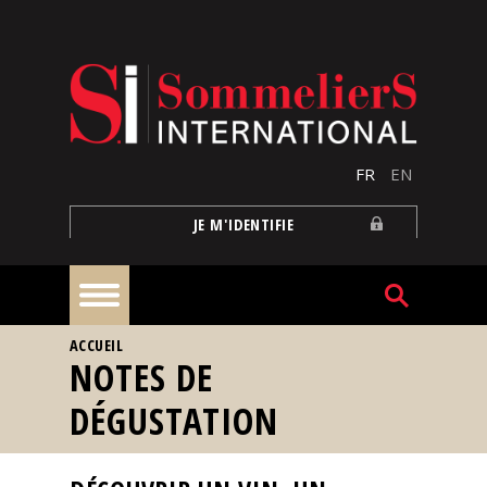
Aller au contenu principal
FR
EN
JE M'IDENTIFIE
VOUS ÊTES ICI
ACCUEIL
À
NOTES DE
la
une
DÉGUSTATION
Reportages