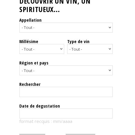
DÉCOUVRIR UN VIN, UN
SPIRITUEUX...
Nos
événements
Appellation
Spiritueux
Millésime
Type de vin
Notes
de
dégustation
Région et pays
Sommelleries
Rechercher
Le
magazine
Date de degustation
Télécharger
format recquis : mm/aaaa
la
Revue