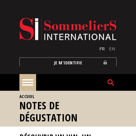
Aller au contenu principal
FR
EN
JE M'IDENTIFIE
VOUS ÊTES ICI
ACCUEIL
À
NOTES DE
la
une
DÉGUSTATION
Reportages