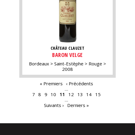
CHÂTEAU CLAUZET
BARON VELGE
Bordeaux
Saint-Estèphe
Rouge
2008
PAGES
« Premiers
‹ Précédents
…
7
8
9
10
11
12
13
14
15
…
Suivants ›
Derniers »