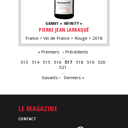
GAMAY « INFINITY »
PIERRE JEAN LARRAQUÉ
France
Vin de France
Rouge
2018
PAGES
« Premiers
‹ Précédents
…
513
514
515
516
517
518
519
520
521
…
Suivants ›
Derniers »
LE MAGAZINE
CONTACT