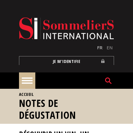
Aller au contenu principal
FR
EN
JE M'IDENTIFIE
VOUS ÊTES ICI
ACCUEIL
À
NOTES DE
la
une
DÉGUSTATION
Reportages