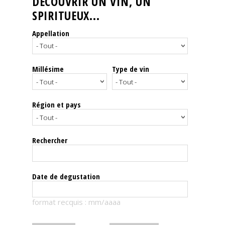
DÉCOUVRIR UN VIN, UN
SPIRITUEUX...
Nos
événements
Appellation
Spiritueux
Millésime
Type de vin
Notes
de
dégustation
Région et pays
Sommelleries
Rechercher
Le
magazine
Date de degustation
Télécharger
format recquis : mm/aaaa
la
Revue