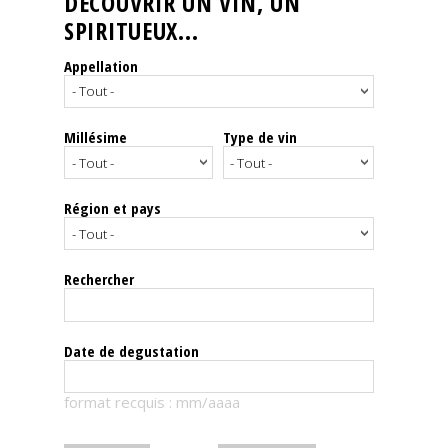
DÉCOUVRIR UN VIN, UN
SPIRITUEUX...
Nos
événements
Appellation
Spiritueux
Millésime
Type de vin
Notes
de
dégustation
Région et pays
Sommelleries
Rechercher
Le
magazine
Date de degustation
Télécharger
format recquis : mm/aaaa
la
Revue