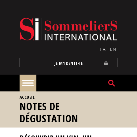
Aller au contenu principal
FR
EN
JE M'IDENTIFIE
VOUS ÊTES ICI
ACCUEIL
À
NOTES DE
la
une
DÉGUSTATION
Reportages