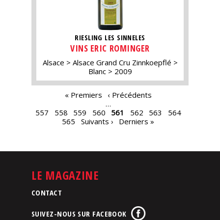
RIESLING LES SINNELES
VINS ERIC ROMINGER
Alsace
Alsace Grand Cru Zinnkoepflé
Blanc
2009
PAGES
« Premiers
‹ Précédents
…
557
558
559
560
561
562
563
564
565
Suivants ›
Derniers »
LE MAGAZINE
CONTACT
SUIVEZ-NOUS SUR FACEBOOK