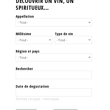
DÉCOUVRIR UN VIN, UN
SPIRITUEUX...
Nos
événements
Appellation
Spiritueux
Millésime
Type de vin
Notes
de
dégustation
Région et pays
Sommelleries
Rechercher
Le
magazine
Date de degustation
Télécharger
format recquis : mm/aaaa
la
Revue