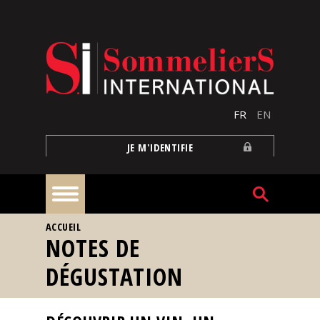
Aller au contenu principal
FR
EN
JE M'IDENTIFIE
VOUS ÊTES ICI
ACCUEIL
À
NOTES DE
la
une
DÉGUSTATION
Reportages