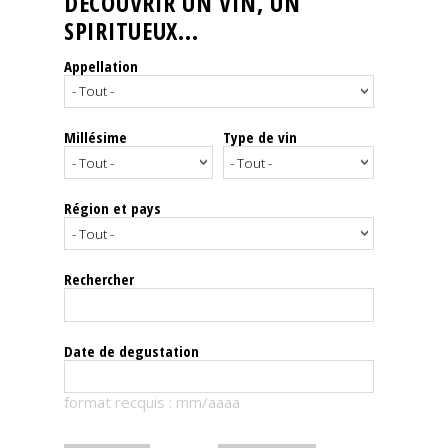
DÉCOUVRIR UN VIN, UN
SPIRITUEUX...
Nos
événements
Appellation
Spiritueux
Millésime
Type de vin
Notes
de
dégustation
Région et pays
Sommelleries
Rechercher
Le
magazine
Date de degustation
Télécharger
format recquis : mm/aaaa
la
Revue