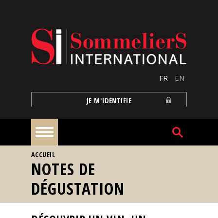
Aller au contenu principal
FR
EN
JE M'IDENTIFIE
VOUS ÊTES ICI
ACCUEIL
À
NOTES DE
la
une
DÉGUSTATION
Reportages