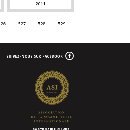
2011
526
527
528
529
SUIVEZ-NOUS SUR FACEBOOK
PARTENAIRE SILVER