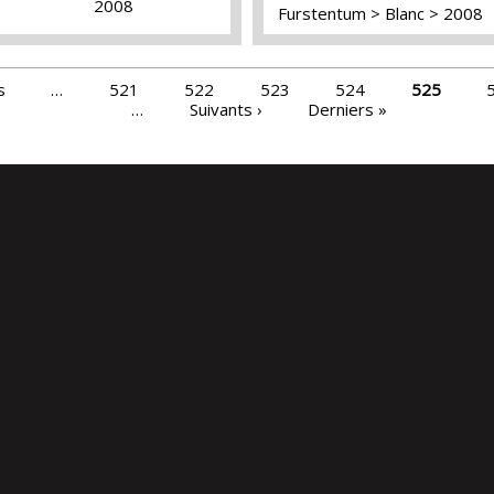
2008
Furstentum
Blanc
2008
s
…
521
522
523
524
525
…
Suivants ›
Derniers »