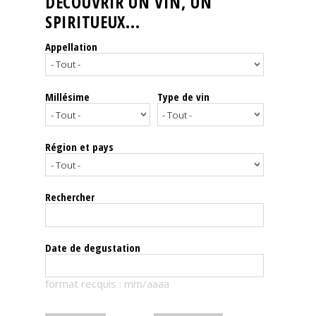
DÉCOUVRIR UN VIN, UN
SPIRITUEUX...
Nos
événements
Appellation
Spiritueux
Millésime
Type de vin
Notes
de
dégustation
Région et pays
Sommelleries
Rechercher
Le
magazine
Date de degustation
Télécharger
format recquis : mm/aaaa
la
Revue