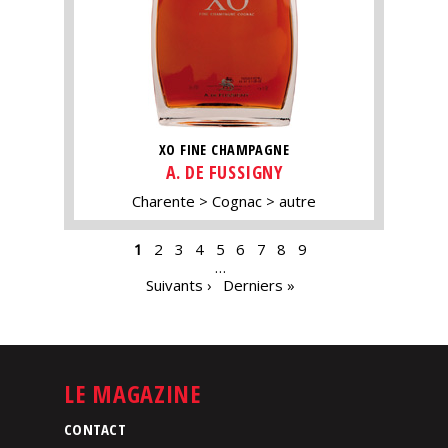
XO FINE CHAMPAGNE
A. DE FUSSIGNY
Charente
Cognac
autre
PAGES
1
2
3
4
5
6
7
8
9
…
Suivants ›
Derniers »
LE MAGAZINE
CONTACT