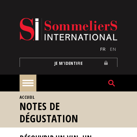
Aller au contenu principal
FR
EN
JE M'IDENTIFIE
VOUS ÊTES ICI
ACCUEIL
À
NOTES DE
la
une
DÉGUSTATION
Reportages