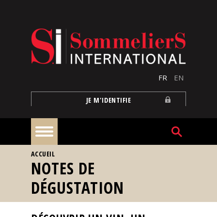
Aller au contenu principal
FR
EN
JE M'IDENTIFIE
VOUS ÊTES ICI
ACCUEIL
À
NOTES DE
la
une
DÉGUSTATION
Reportages