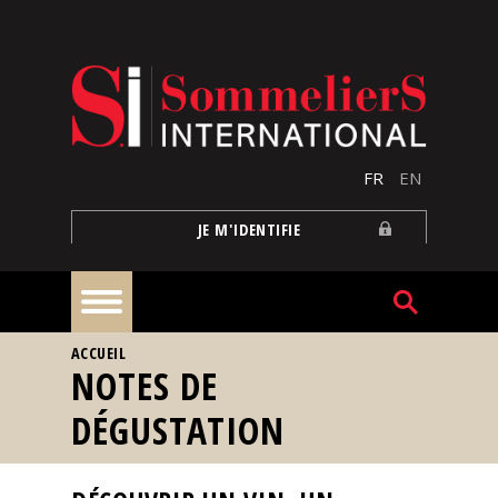
Aller au contenu principal
FR
EN
JE M'IDENTIFIE
VOUS ÊTES ICI
ACCUEIL
À
NOTES DE
la
une
DÉGUSTATION
Reportages