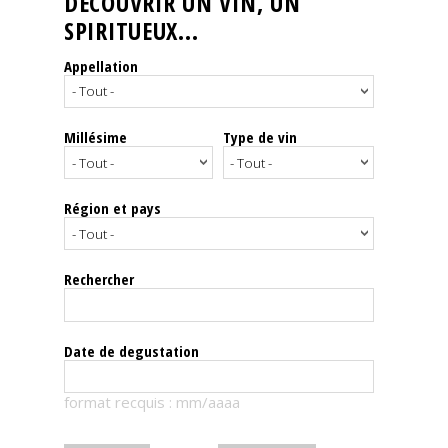
DÉCOUVRIR UN VIN, UN
SPIRITUEUX...
Nos
événements
Appellation
Spiritueux
Millésime
Type de vin
Notes
de
dégustation
Région et pays
Sommelleries
Rechercher
Le
magazine
Date de degustation
Télécharger
format recquis : mm/aaaa
la
Revue