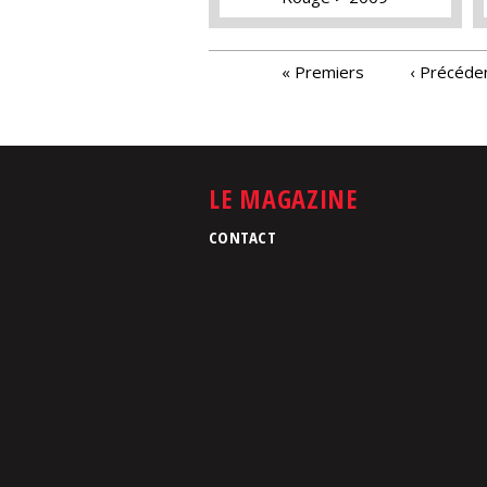
PAGES
« Premiers
‹ Précéde
LE MAGAZINE
CONTACT