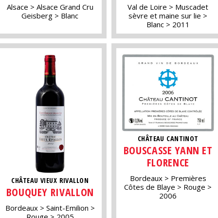
Alsace
Alsace Grand Cru
Val de Loire
Muscadet
Geisberg
Blanc
sèvre et maine sur lie
Blanc
2011
CHÂTEAU CANTINOT
BOUSCASSE YANN ET
FLORENCE
Bordeaux
Premières
CHÂTEAU VIEUX RIVALLON
Côtes de Blaye
Rouge
BOUQUEY RIVALLON
2006
Bordeaux
Saint-Emilion
Rouge
2005