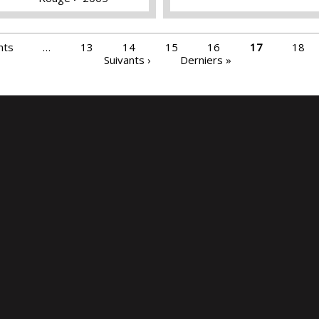
nts
…
13
14
15
16
17
18
Suivants ›
Derniers »