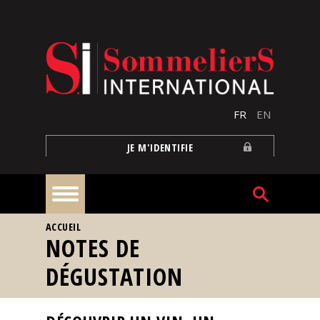
Aller au contenu principal
FR
EN
JE M'IDENTIFIE
VOUS ÊTES ICI
ACCUEIL
À
NOTES DE
la
une
DÉGUSTATION
Reportages