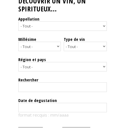
DÉCOUVRIR UN VIN, UN
SPIRITUEUX...
Nos
événements
Appellation
Spiritueux
Millésime
Type de vin
Notes
de
dégustation
Région et pays
Sommelleries
Rechercher
Le
magazine
Date de degustation
Télécharger
format recquis : mm/aaaa
la
Revue