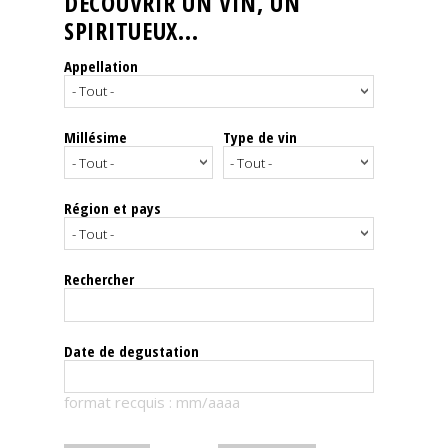
DÉCOUVRIR UN VIN, UN
SPIRITUEUX...
Nos
événements
Appellation
Spiritueux
Millésime
Type de vin
Notes
de
dégustation
Région et pays
Sommelleries
Rechercher
Le
magazine
Date de degustation
Télécharger
format recquis : mm/aaaa
la
Revue