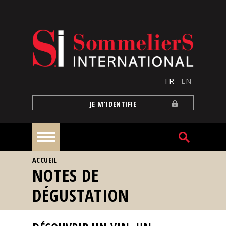
Aller au contenu principal
FR
EN
JE M'IDENTIFIE
VOUS ÊTES ICI
ACCUEIL
À
NOTES DE
la
une
DÉGUSTATION
Reportages