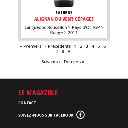
SATURNE
ALIGNAN DU VENT CÉPAGES
Languedoc Roussillon
Pays d'Oc IGP
Rouge
2011
PAGES
« Premiers
‹ Précédents
1
2
3
4
5
6
7
8
9
…
Suivants ›
Derniers »
LE MAGAZINE
CONTACT
SUIVEZ-NOUS SUR FACEBOOK