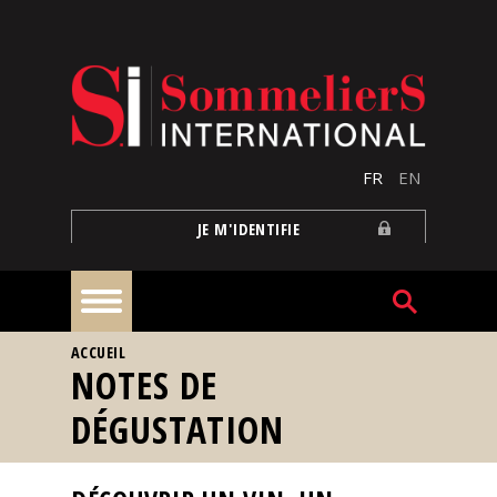
Aller au contenu principal
FR
EN
JE M'IDENTIFIE
VOUS ÊTES ICI
ACCUEIL
À
NOTES DE
la
une
DÉGUSTATION
Reportages