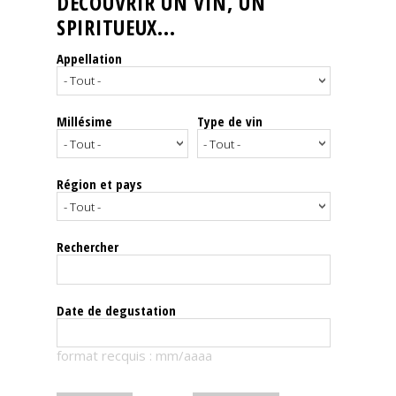
DÉCOUVRIR UN VIN, UN
SPIRITUEUX...
Nos
événements
Appellation
Spiritueux
Millésime
Type de vin
Notes
de
dégustation
Région et pays
Sommelleries
Rechercher
Le
magazine
Date de degustation
Télécharger
format recquis : mm/aaaa
la
Revue