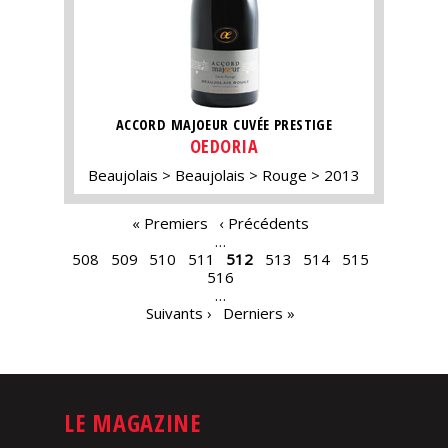
ACCORD MAJOEUR CUVÉE PRESTIGE
OEDORIA
Beaujolais
Beaujolais
Rouge
2013
PAGES
« Premiers
‹ Précédents
…
508
509
510
511
512
513
514
515
516
…
Suivants ›
Derniers »
LE MAGAZINE