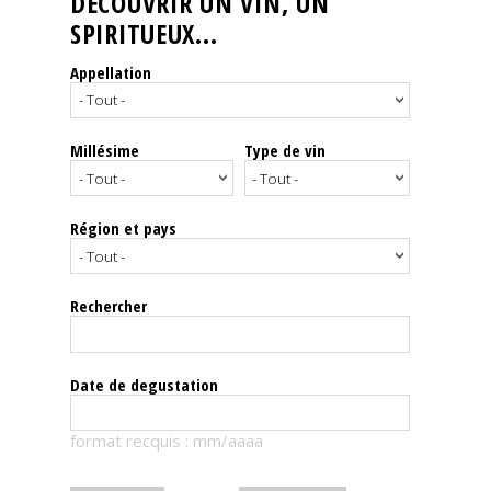
DÉCOUVRIR UN VIN, UN
SPIRITUEUX...
Nos
événements
Appellation
Spiritueux
Millésime
Type de vin
Notes
de
dégustation
Région et pays
Sommelleries
Rechercher
Le
magazine
Date de degustation
Télécharger
format recquis : mm/aaaa
la
Revue