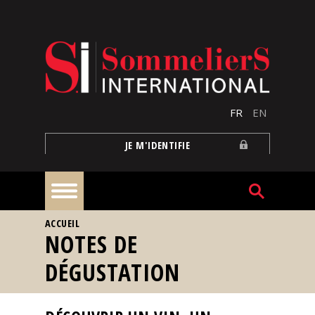
Aller au contenu principal
FR
EN
JE M'IDENTIFIE
VOUS ÊTES ICI
ACCUEIL
À
NOTES DE
la
une
DÉGUSTATION
Reportages