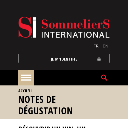
Aller au contenu principal
FR
EN
JE M'IDENTIFIE
VOUS ÊTES ICI
ACCUEIL
À
NOTES DE
la
une
DÉGUSTATION
Reportages