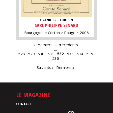
GRAND CRU CORTON
SARL PHILIPPE SENARD
Bourgogne
Corton
Rouge
2006
PAGES
« Premiers
‹ Précédents
…
528
529
530
531
532
533
534
535
536
…
Suivants ›
Derniers »
LE MAGAZINE
CONTACT