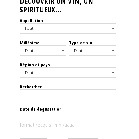
DÉCOUVRIR UN VIN, UN
SPIRITUEUX...
Nos
événements
Appellation
Spiritueux
Millésime
Type de vin
Notes
de
dégustation
Région et pays
Sommelleries
Rechercher
Le
magazine
Date de degustation
Télécharger
format recquis : mm/aaaa
la
Revue