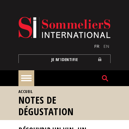
Aller au contenu principal
FR
EN
JE M'IDENTIFIE
VOUS ÊTES ICI
ACCUEIL
À
NOTES DE
la
une
DÉGUSTATION
Reportages