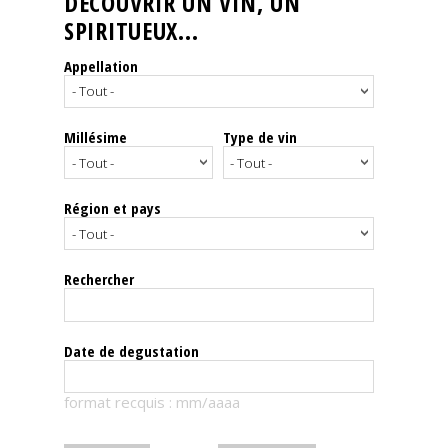
DÉCOUVRIR UN VIN, UN
SPIRITUEUX...
Nos
événements
Appellation
Spiritueux
Millésime
Type de vin
Notes
de
dégustation
Région et pays
Sommelleries
Rechercher
Le
magazine
Date de degustation
Télécharger
format recquis : mm/aaaa
la
Revue