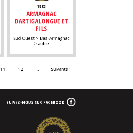
1982
ARMAGNAC
DARTIGALONGUE ET
FILS
Sud Ouest
Bas-Armagnac
autre
11
12
…
Suivants ›
SUIVEZ-NOUS SUR FACEBOOK