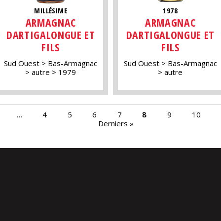
MILLÉSIME
1978
ARMAGNAC
ARMAGNAC
DARTIGALONGUE ET
DARTIGALONGUE ET
FILS
FILS
Sud Ouest
Bas-Armagnac
Sud Ouest
Bas-Armagnac
autre
1979
autre
…
4
5
6
7
8
9
10
Derniers »