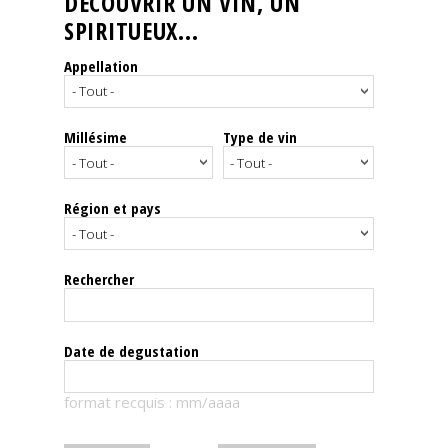
DÉCOUVRIR UN VIN, UN
SPIRITUEUX...
Nos
événements
Appellation
Spiritueux
Millésime
Type de vin
Notes
de
dégustation
Région et pays
Sommelleries
Rechercher
Le
magazine
Date de degustation
Télécharger
format recquis : mm/aaaa
la
Revue