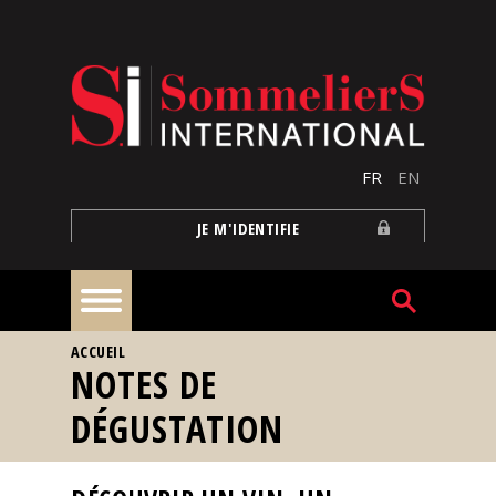
Aller au contenu principal
FR
EN
JE M'IDENTIFIE
VOUS ÊTES ICI
ACCUEIL
À
NOTES DE
la
une
DÉGUSTATION
Reportages