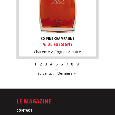
XO FINE CHAMPAGNE
A. DE FUSSIGNY
Charente
Cognac
autre
PAGES
1
2
3
4
5
6
7
8
9
…
Suivants ›
Derniers »
LE MAGAZINE
CONTACT