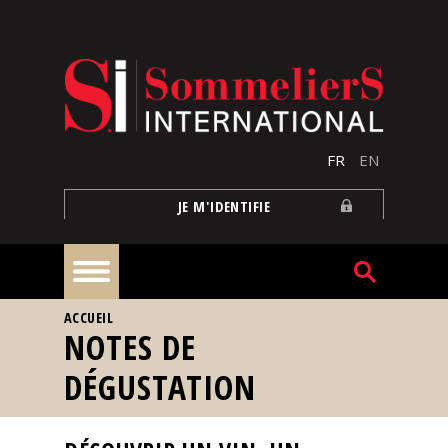
Aller au contenu principal
FR
EN
JE M'IDENTIFIE
VOUS ÊTES ICI
ACCUEIL
À
NOTES DE
la
une
DÉGUSTATION
Reportages