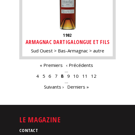
1982
ARMAGNAC DARTIGALONGUE ET FILS
Sud Ouest
Bas-Armagnac
autre
PAGES
« Premiers
‹ Précédents
…
4
5
6
7
8
9
10
11
12
…
Suivants ›
Derniers »
LE MAGAZINE
CONTACT