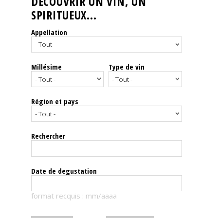
DÉCOUVRIR UN VIN, UN
SPIRITUEUX...
Nos
événements
Appellation
Spiritueux
Millésime
Type de vin
Notes
de
dégustation
Région et pays
Sommelleries
Rechercher
Le
magazine
Date de degustation
Télécharger
format recquis : mm/aaaa
la
Revue