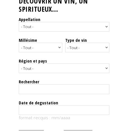
DÉCOUVRIR UN VIN, UN
SPIRITUEUX...
Nos
événements
Appellation
Spiritueux
Millésime
Type de vin
Notes
de
dégustation
Région et pays
Sommelleries
Rechercher
Le
magazine
Date de degustation
Télécharger
format recquis : mm/aaaa
la
Revue