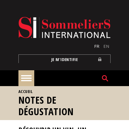
Aller au contenu principal
FR
EN
JE M'IDENTIFIE
VOUS ÊTES ICI
ACCUEIL
À
NOTES DE
la
une
DÉGUSTATION
Reportages