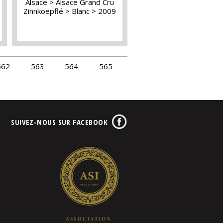
Alsace
Alsace Grand Cru
Zinnkoepflé
Blanc
2009
562
563
564
565
SUIVEZ-NOUS SUR FACEBOOK