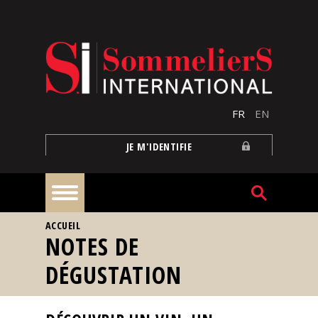
Aller au contenu principal
FR
EN
JE M'IDENTIFIE
VOUS ÊTES ICI
ACCUEIL
À
NOTES DE
la
une
DÉGUSTATION
Reportages