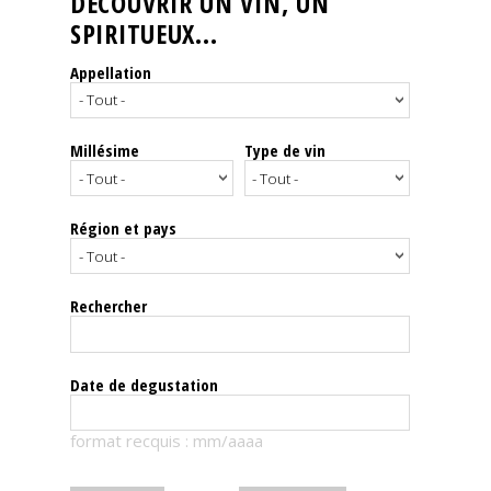
DÉCOUVRIR UN VIN, UN
SPIRITUEUX...
Nos
événements
Appellation
Spiritueux
Millésime
Type de vin
Notes
de
dégustation
Région et pays
Sommelleries
Rechercher
Le
magazine
Date de degustation
Télécharger
format recquis : mm/aaaa
la
Revue