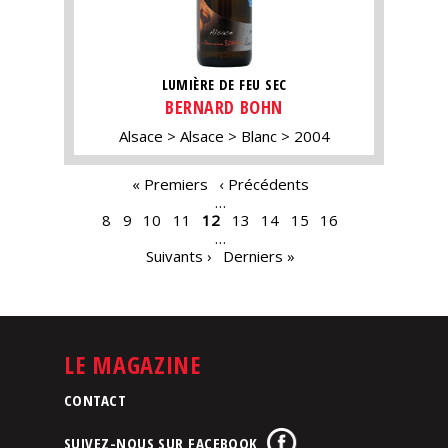
LUMIÈRE DE FEU SEC
BERNARD BOHN
Alsace
Alsace
Blanc
2004
PAGES
« Premiers
‹ Précédents
…
8
9
10
11
12
13
14
15
16
…
Suivants ›
Derniers »
LE MAGAZINE
CONTACT
SUIVEZ-NOUS SUR FACEBOOK