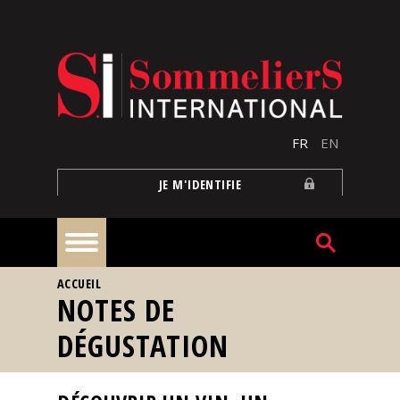
Aller au contenu principal
FR
EN
JE M'IDENTIFIE
VOUS ÊTES ICI
ACCUEIL
À
NOTES DE
la
une
DÉGUSTATION
Reportages