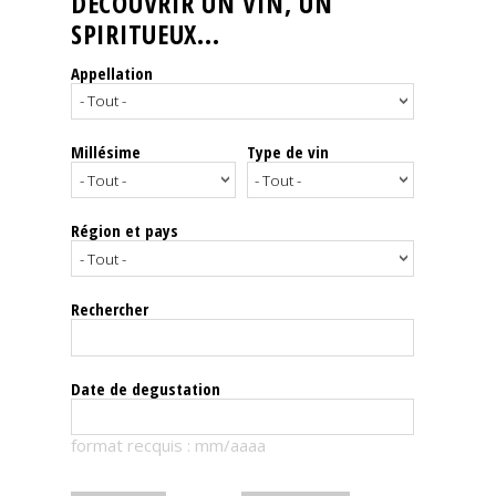
DÉCOUVRIR UN VIN, UN
SPIRITUEUX...
Nos
événements
Appellation
Spiritueux
Millésime
Type de vin
Notes
de
dégustation
Région et pays
Sommelleries
Rechercher
Le
magazine
Date de degustation
Télécharger
format recquis : mm/aaaa
la
Revue