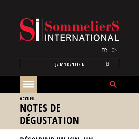
Aller au contenu principal
FR
EN
JE M'IDENTIFIE
VOUS ÊTES ICI
ACCUEIL
À
NOTES DE
la
une
DÉGUSTATION
Reportages