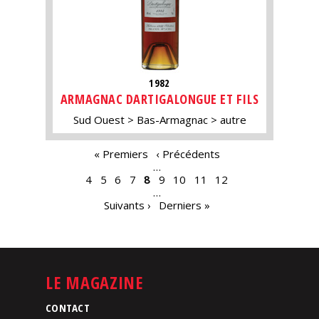
1982
ARMAGNAC DARTIGALONGUE ET FILS
Sud Ouest
Bas-Armagnac
autre
PAGES
« Premiers
‹ Précédents
…
4
5
6
7
8
9
10
11
12
…
Suivants ›
Derniers »
LE MAGAZINE
CONTACT