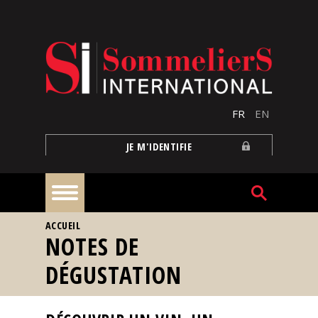
Aller au contenu principal
FR
EN
JE M'IDENTIFIE
VOUS ÊTES ICI
ACCUEIL
À
NOTES DE
la
une
DÉGUSTATION
Reportages