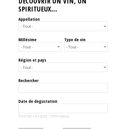
DÉCOUVRIR UN VIN, UN
SPIRITUEUX...
Nos
événements
Appellation
Spiritueux
Millésime
Type de vin
Notes
de
dégustation
Région et pays
Sommelleries
Rechercher
Le
magazine
Date de degustation
Télécharger
format recquis : mm/aaaa
la
Revue