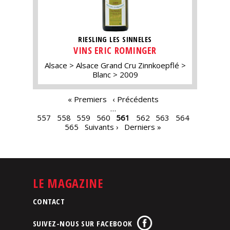
RIESLING LES SINNELES
VINS ERIC ROMINGER
Alsace
Alsace Grand Cru Zinnkoepflé
Blanc
2009
PAGES
« Premiers
‹ Précédents
…
557
558
559
560
561
562
563
564
565
Suivants ›
Derniers »
LE MAGAZINE
CONTACT
SUIVEZ-NOUS SUR FACEBOOK