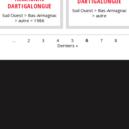
DARTIGALONGUE
DARTIGALONGUE
Sud Ouest
Bas-Armagnac
Sud Ouest
Bas-Armagnac
autre
autre
1986
s
…
2
3
4
5
6
7
8
Derniers »