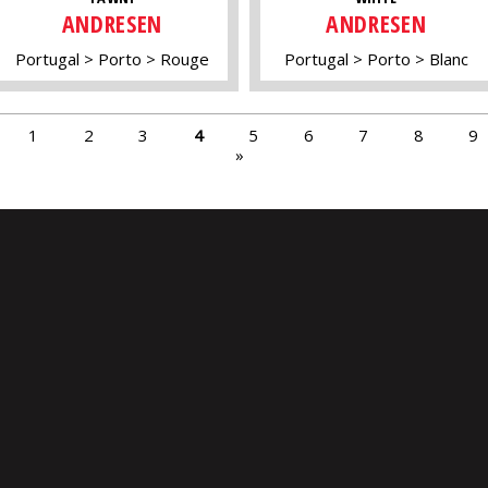
ANDRESEN
ANDRESEN
Portugal
Porto
Rouge
Portugal
Porto
Blanc
1
2
3
4
5
6
7
8
9
»