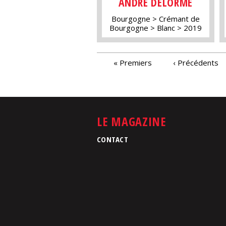
ANDRÉ DELORME
Bourgogne
Crémant de
Bourgogne
Blanc
2019
PAGES
« Premiers
‹ Précédents
LE MAGAZINE
CONTACT