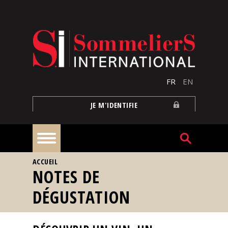
Aller au contenu principal
FR
EN
JE M'IDENTIFIE
VOUS ÊTES ICI
ACCUEIL
À
NOTES DE
la
une
DÉGUSTATION
Reportages