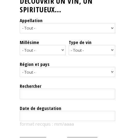
DÉCOUVRIR UN VIN, UN
SPIRITUEUX...
Nos
événements
Appellation
Spiritueux
Millésime
Type de vin
Notes
de
dégustation
Région et pays
Sommelleries
Rechercher
Le
magazine
Date de degustation
Télécharger
format recquis : mm/aaaa
la
Revue