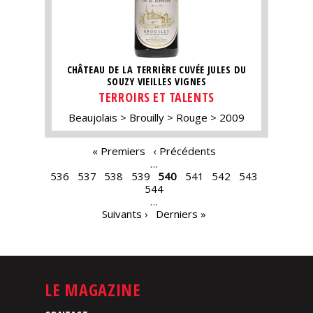
CHÂTEAU DE LA TERRIÈRE CUVÉE JULES DU
SOUZY VIEILLES VIGNES
TERROIRS ET TALENTS
Beaujolais
Brouilly
Rouge
2009
PAGES
« Premiers
‹ Précédents
…
536
537
538
539
540
541
542
543
544
…
Suivants ›
Derniers »
LE MAGAZINE