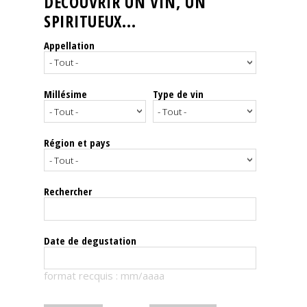
DÉCOUVRIR UN VIN, UN
SPIRITUEUX...
Nos
événements
Appellation
Spiritueux
Millésime
Type de vin
Notes
de
dégustation
Région et pays
Sommelleries
Rechercher
Le
magazine
Date de degustation
Télécharger
format recquis : mm/aaaa
la
Revue