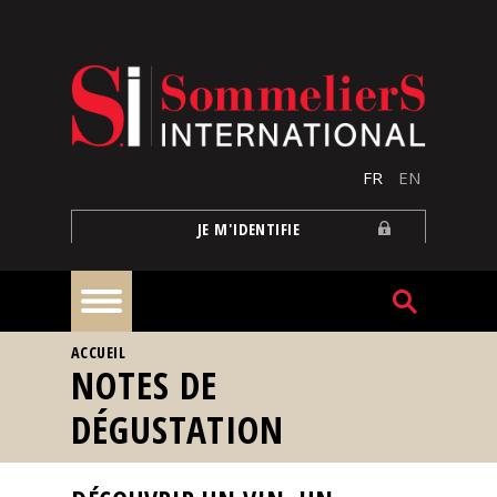
Aller au contenu principal
FR
EN
JE M'IDENTIFIE
VOUS ÊTES ICI
ACCUEIL
À
NOTES DE
la
une
DÉGUSTATION
Reportages