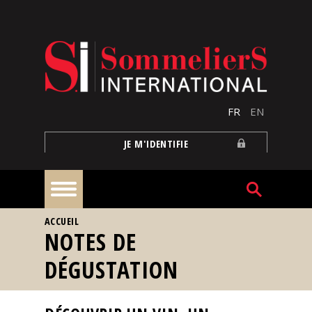
Aller au contenu principal
FR
EN
JE M'IDENTIFIE
VOUS ÊTES ICI
ACCUEIL
À
NOTES DE
la
une
DÉGUSTATION
Reportages