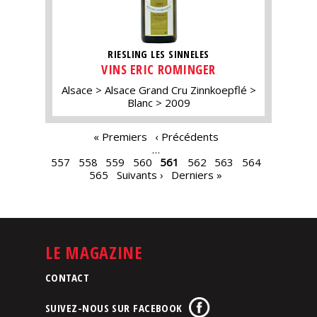
RIESLING LES SINNELES
VINS ERIC ROMINGER
Alsace
Alsace Grand Cru Zinnkoepflé
Blanc
2009
PAGES
« Premiers
‹ Précédents
…
557
558
559
560
561
562
563
564
565
Suivants ›
Derniers »
LE MAGAZINE
CONTACT
SUIVEZ-NOUS SUR FACEBOOK