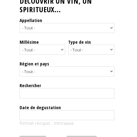
DÉCOUVRIR UN VIN, UN
SPIRITUEUX...
Nos
événements
Appellation
Spiritueux
Millésime
Type de vin
Notes
de
dégustation
Région et pays
Sommelleries
Rechercher
Le
magazine
Date de degustation
Télécharger
format recquis : mm/aaaa
la
Revue