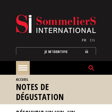
Aller au contenu principal
FR
EN
JE M'IDENTIFIE
VOUS ÊTES ICI
ACCUEIL
À
NOTES DE
la
une
DÉGUSTATION
Reportages