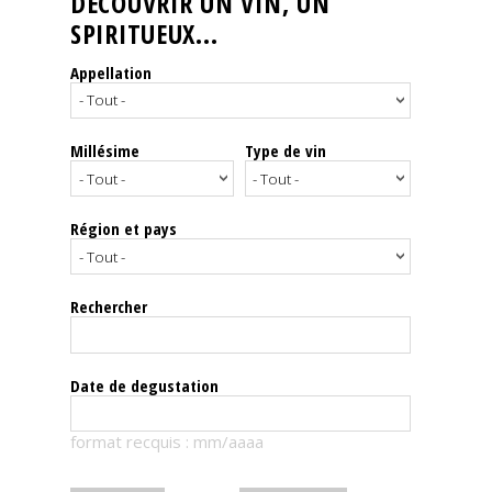
DÉCOUVRIR UN VIN, UN
SPIRITUEUX...
Nos
événements
Appellation
Spiritueux
Millésime
Type de vin
Notes
de
dégustation
Région et pays
Sommelleries
Rechercher
Le
magazine
Date de degustation
Télécharger
format recquis : mm/aaaa
la
Revue