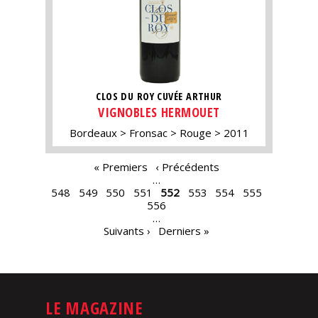
CLOS DU ROY CUVÉE ARTHUR
VIGNOBLES HERMOUET
Bordeaux
Fronsac
Rouge
2011
PAGES
« Premiers
‹ Précédents
…
548
549
550
551
552
553
554
555
556
…
Suivants ›
Derniers »
LE MAGAZINE