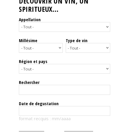
DÉCOUVRIR UN VIN, UN
SPIRITUEUX...
Nos
événements
Appellation
Spiritueux
Millésime
Type de vin
Notes
de
dégustation
Région et pays
Sommelleries
Rechercher
Le
magazine
Date de degustation
Télécharger
format recquis : mm/aaaa
la
Revue