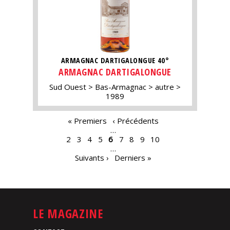
ARMAGNAC DARTIGALONGUE 40°
ARMAGNAC DARTIGALONGUE
Sud Ouest
Bas-Armagnac
autre
1989
PAGES
« Premiers
‹ Précédents
…
2
3
4
5
6
7
8
9
10
…
Suivants ›
Derniers »
LE MAGAZINE