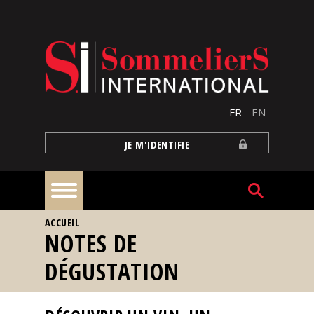
Aller au contenu principal
FR
EN
JE M'IDENTIFIE
VOUS ÊTES ICI
ACCUEIL
À
NOTES DE
la
une
DÉGUSTATION
Reportages