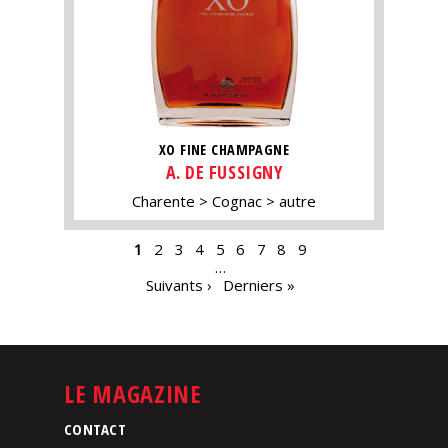
XO FINE CHAMPAGNE
A. DE FUSSIGNY
Charente
Cognac
autre
PAGES
1
2
3
4
5
6
7
8
9
…
Suivants ›
Derniers »
LE MAGAZINE
CONTACT