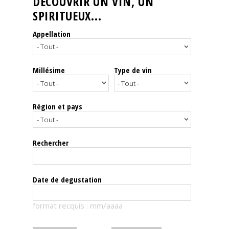
DÉCOUVRIR UN VIN, UN
SPIRITUEUX...
Nos
événements
Appellation
Spiritueux
Millésime
Type de vin
Notes
de
dégustation
Région et pays
Sommelleries
Rechercher
Le
magazine
Date de degustation
Télécharger
format recquis : mm/aaaa
la
Revue