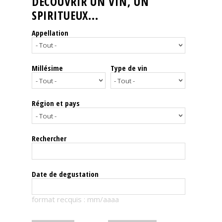
DÉCOUVRIR UN VIN, UN
SPIRITUEUX...
Nos
événements
Appellation
Spiritueux
Millésime
Type de vin
Notes
de
dégustation
Région et pays
Sommelleries
Rechercher
Le
magazine
Date de degustation
Télécharger
format recquis : mm/aaaa
la
Revue