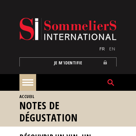
Aller au contenu principal
FR
EN
JE M'IDENTIFIE
VOUS ÊTES ICI
ACCUEIL
À
NOTES DE
la
une
DÉGUSTATION
Reportages