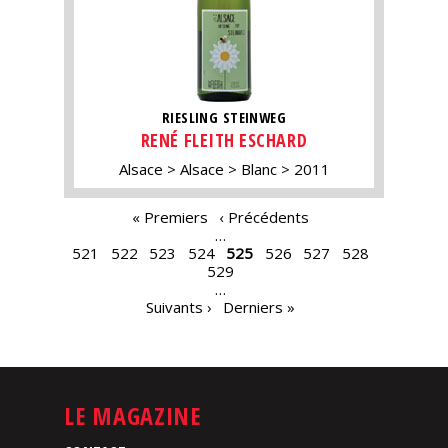
RIESLING STEINWEG
RENÉ FLEITH ESCHARD
Alsace
Alsace
Blanc
2011
PAGES
« Premiers
‹ Précédents
…
521
522
523
524
525
526
527
528
529
…
Suivants ›
Derniers »
LE MAGAZINE