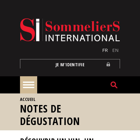
Aller au contenu principal
FR
EN
JE M'IDENTIFIE
VOUS ÊTES ICI
ACCUEIL
À
NOTES DE
la
une
DÉGUSTATION
Reportages