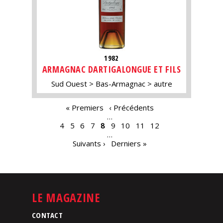
1982
ARMAGNAC DARTIGALONGUE ET FILS
Sud Ouest
Bas-Armagnac
autre
PAGES
« Premiers
‹ Précédents
…
4
5
6
7
8
9
10
11
12
…
Suivants ›
Derniers »
LE MAGAZINE
CONTACT