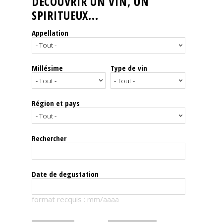
DÉCOUVRIR UN VIN, UN
SPIRITUEUX...
Nos
événements
Appellation
Spiritueux
Millésime
Type de vin
Notes
de
dégustation
Région et pays
Sommelleries
Rechercher
Le
magazine
Date de degustation
Télécharger
format recquis : mm/aaaa
la
Revue