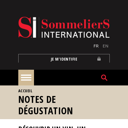
Aller au contenu principal
FR
EN
JE M'IDENTIFIE
VOUS ÊTES ICI
ACCUEIL
À
NOTES DE
la
une
DÉGUSTATION
Reportages