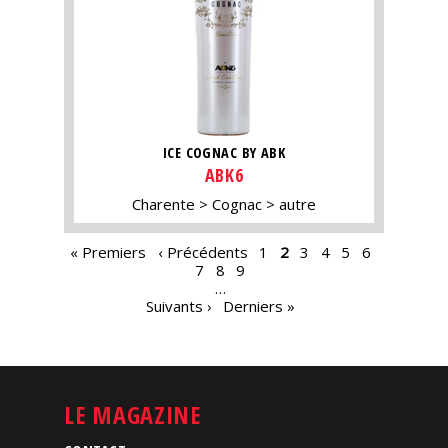
ICE COGNAC BY ABK
ABK6
Charente
Cognac
autre
PAGES
« Premiers
‹ Précédents
1
2
3
4
5
6
7
8
9
…
Suivants ›
Derniers »
LE MAGAZINE