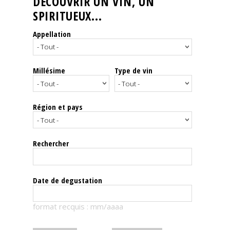
DÉCOUVRIR UN VIN, UN
SPIRITUEUX...
Nos
événements
Appellation
Spiritueux
Millésime
Type de vin
Notes
de
dégustation
Région et pays
Sommelleries
Rechercher
Le
magazine
Date de degustation
Télécharger
format recquis : mm/aaaa
la
Revue