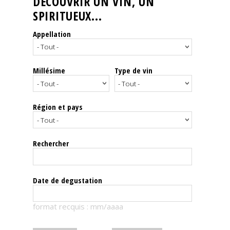
DÉCOUVRIR UN VIN, UN
SPIRITUEUX...
Nos
événements
Appellation
Spiritueux
Millésime
Type de vin
Notes
de
dégustation
Région et pays
Sommelleries
Rechercher
Le
magazine
Date de degustation
Télécharger
format recquis : mm/aaaa
la
Revue