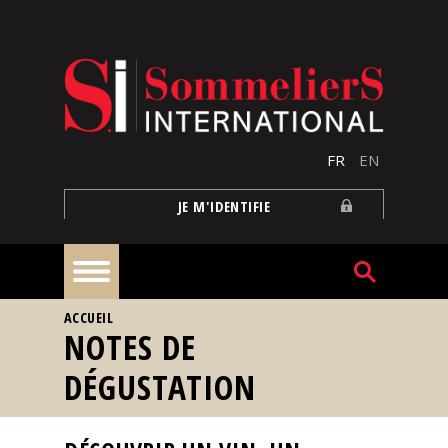
Aller au contenu principal
FR
EN
JE M'IDENTIFIE
VOUS ÊTES ICI
ACCUEIL
À
NOTES DE
la
une
DÉGUSTATION
Reportages