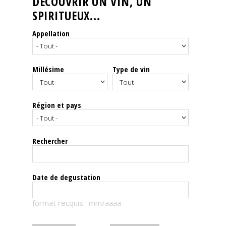
DÉCOUVRIR UN VIN, UN
SPIRITUEUX...
Nos
événements
Appellation
Spiritueux
Millésime
Type de vin
Notes
de
dégustation
Région et pays
Sommelleries
Rechercher
Le
magazine
Date de degustation
Télécharger
format recquis : mm/aaaa
la
Revue