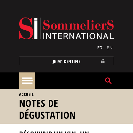
Aller au contenu principal
FR
EN
JE M'IDENTIFIE
VOUS ÊTES ICI
ACCUEIL
À
NOTES DE
la
une
DÉGUSTATION
Reportages