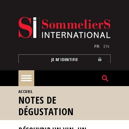
Aller au contenu principal
FR
EN
JE M'IDENTIFIE
VOUS ÊTES ICI
ACCUEIL
À
NOTES DE
la
une
DÉGUSTATION
Reportages