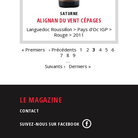
SATURNE
ALIGNAN DU VENT CÉPAGES
Languedoc Roussillon
Pays d'Oc IGP
Rouge
2011
PAGES
« Premiers
‹ Précédents
1
2
3
4
5
6
7
8
9
…
Suivants ›
Derniers »
LE MAGAZINE
CONTACT
SUIVEZ-NOUS SUR FACEBOOK