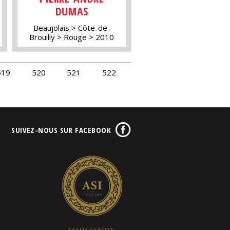
DUMAS
Beaujolais
Côte-de-
Brouilly
Rouge
2010
519
520
521
522
SUIVEZ-NOUS SUR FACEBOOK