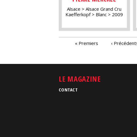
Alsace
Alsace Grand Cru
Kaefferkopf
Blanc
2009
PAGES
« Premiers
‹ Précédent
LE MAGAZINE
CONTACT