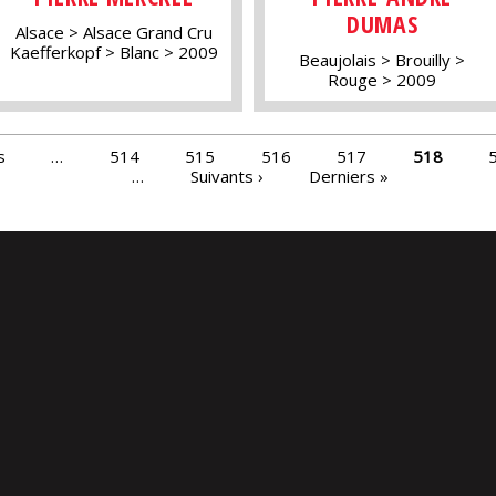
DUMAS
Alsace
Alsace Grand Cru
Kaefferkopf
Blanc
2009
Beaujolais
Brouilly
Rouge
2009
s
…
514
515
516
517
518
…
Suivants ›
Derniers »