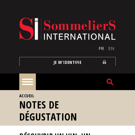
Aller au contenu principal
FR
EN
JE M'IDENTIFIE
VOUS ÊTES ICI
ACCUEIL
À
NOTES DE
la
une
DÉGUSTATION
Reportages