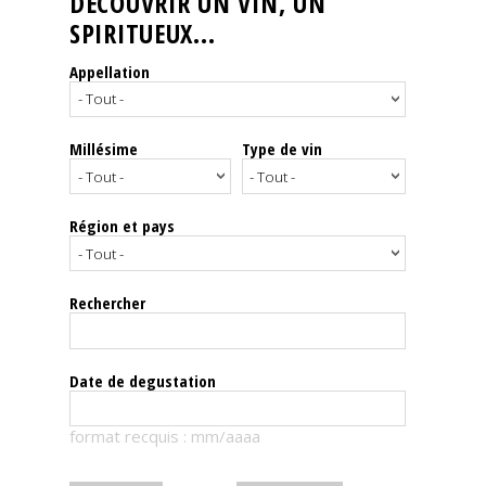
DÉCOUVRIR UN VIN, UN
SPIRITUEUX...
Nos
événements
Appellation
Spiritueux
Millésime
Type de vin
Notes
de
dégustation
Région et pays
Sommelleries
Rechercher
Le
magazine
Date de degustation
Télécharger
format recquis : mm/aaaa
la
Revue