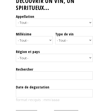
DÉCOUVRIR UN VIN, UN
SPIRITUEUX...
Nos
événements
Appellation
Spiritueux
Millésime
Type de vin
Notes
de
dégustation
Région et pays
Sommelleries
Rechercher
Le
magazine
Date de degustation
Télécharger
format recquis : mm/aaaa
la
Revue