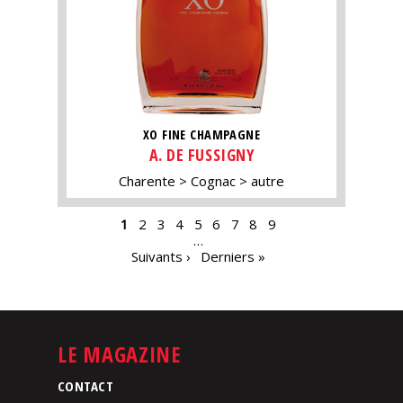
XO FINE CHAMPAGNE
A. DE FUSSIGNY
Charente
Cognac
autre
PAGES
1
2
3
4
5
6
7
8
9
…
Suivants ›
Derniers »
LE MAGAZINE
CONTACT