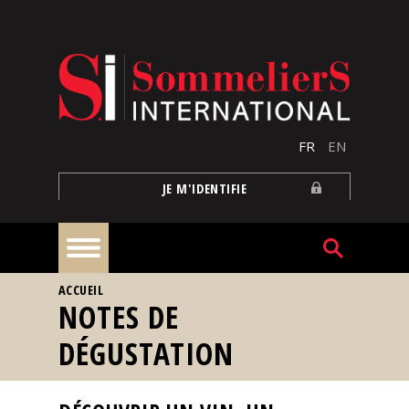
Aller au contenu principal
FR
EN
JE M'IDENTIFIE
VOUS ÊTES ICI
ACCUEIL
À
NOTES DE
la
une
DÉGUSTATION
Reportages