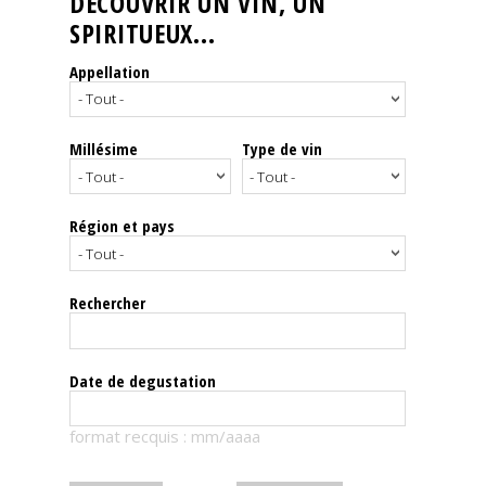
DÉCOUVRIR UN VIN, UN
SPIRITUEUX...
Nos
événements
Appellation
Spiritueux
Millésime
Type de vin
Notes
de
dégustation
Région et pays
Sommelleries
Rechercher
Le
magazine
Date de degustation
Télécharger
format recquis : mm/aaaa
la
Revue