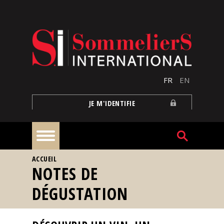
Aller au contenu principal
FR
EN
JE M'IDENTIFIE
VOUS ÊTES ICI
ACCUEIL
À
NOTES DE
la
une
DÉGUSTATION
Reportages