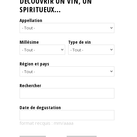
DÉCOUVRIR UN VIN, UN
SPIRITUEUX...
Nos
événements
Appellation
Spiritueux
Millésime
Type de vin
Notes
de
dégustation
Région et pays
Sommelleries
Rechercher
Le
magazine
Date de degustation
Télécharger
format recquis : mm/aaaa
la
Revue