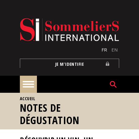
Aller au contenu principal
FR
EN
JE M'IDENTIFIE
VOUS ÊTES ICI
ACCUEIL
À
NOTES DE
la
une
DÉGUSTATION
Reportages