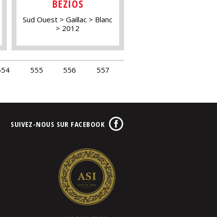
BEZIOS
Sud Ouest
Gaillac
Blanc
2012
554
555
556
557
SUIVEZ-NOUS SUR FACEBOOK