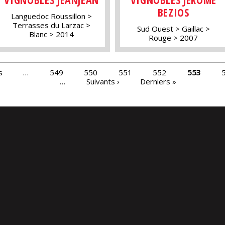
BEZIOS
Languedoc Roussillon
Terrasses du Larzac
Sud Ouest
Gaillac
Blanc
2014
Rouge
2007
s
…
549
550
551
552
553
…
Suivants ›
Derniers »