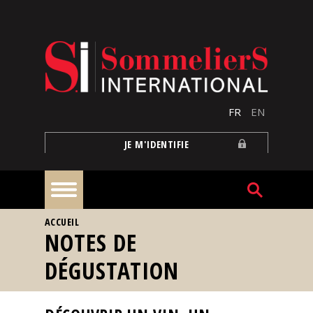
Aller au contenu principal
FR
EN
JE M'IDENTIFIE
VOUS ÊTES ICI
ACCUEIL
À
NOTES DE
la
une
DÉGUSTATION
Reportages