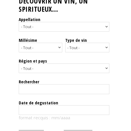
DÉCOUVRIR UN VIN, UN
SPIRITUEUX...
Nos
événements
Appellation
Spiritueux
Millésime
Type de vin
Notes
de
dégustation
Région et pays
Sommelleries
Rechercher
Le
magazine
Date de degustation
Télécharger
format recquis : mm/aaaa
la
Revue