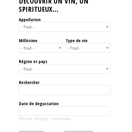
DÉCOUVRIR UN VIN, UN
SPIRITUEUX...
Nos
événements
Appellation
Spiritueux
Millésime
Type de vin
Notes
de
dégustation
Région et pays
Sommelleries
Rechercher
Le
magazine
Date de degustation
Télécharger
format recquis : mm/aaaa
la
Revue