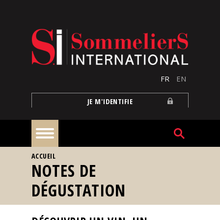
Aller au contenu principal
FR
EN
JE M'IDENTIFIE
VOUS ÊTES ICI
ACCUEIL
À
NOTES DE
la
une
DÉGUSTATION
Reportages